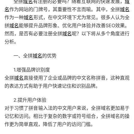
全拼
域名
有注册的必要吗？随着互联网的快速发展，
域
名
作为网站的门牌号，其重要性不言而喻。其中，全拼
域名
作为一种
域名
形式，在中文环境下尤为常见。很多人认为全
拼
域名
能够提升品牌形象、优化用户体验并改善SEO效果。
然而，是否有必要注册全拼
域名
呢？以下将从多个角度进行
分析。
一、全拼
域名
的优势
1.增强品牌识别度
全拼
域名
直接使用了企业或品牌的中文名称拼音，这种直观
的表达方式有助于用户快速记住和识别品牌。
2.提升用户体验
对于习惯了拼音输入法的中文用户来说，全拼域名更加易于
记忆和访问。相比于复杂的数字或符号组合，全拼域名的操
作更为简单直观，降低了用户的访问门槛。