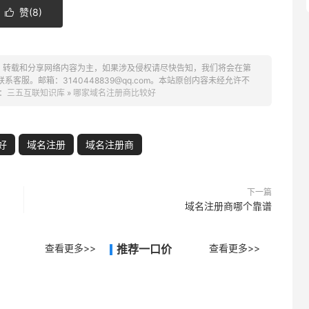
赞(
8
)

、转载和分享网络内容为主，如果涉及侵权请尽快告知，我们将会在第
服。邮箱：3140448839@qq.com。本站原创内容未经允许不
：
三五互联知识库
»
哪家域名注册商比较好
好
域名注册
域名注册商
下一篇
域名注册商哪个靠谱
查看更多>>
推荐一口价
查看更多>>