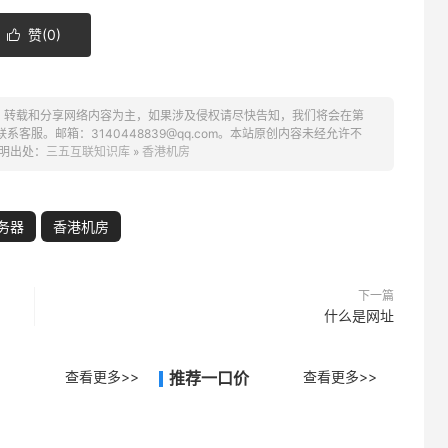
赞(
0
)

、转载和分享网络内容为主，如果涉及侵权请尽快告知，我们将会在第
服。邮箱：3140448839@qq.com。本站原创内容未经允许不
明出处：
三五互联知识库
»
香港机房
务器
香港机房
下一篇
什么是网址
查看更多>>
推荐一口价
查看更多>>