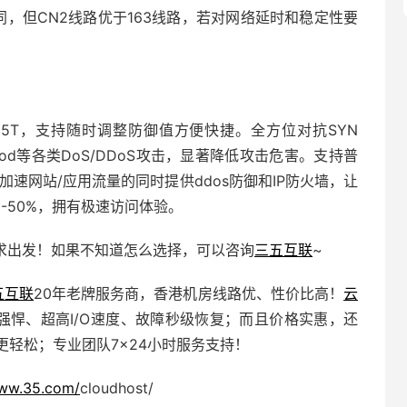
同，但CN2线路优于163线路，若对网络延时和稳定性要
5T，支持随时调整防御值方便快捷。全方位对抗SYN
MP Flood等各类DoS/DDoS攻击，显著降低攻击危害。支持普
可在加速网站/应用流量的同时提供
ddos防御
和IP防火墙，让
%-50%，拥有极速访问体验。
求出发！如果不知道怎么选择，可以咨询
三五互联
~
五互联
20年老牌服务商，香港机房线路优、性价比高！
云
强悍、超高I/O速度、故障秒级恢复；而且价格实惠，还
更轻松；专业团队7×24小时服务支持！
www.35.com/
cloudhost/