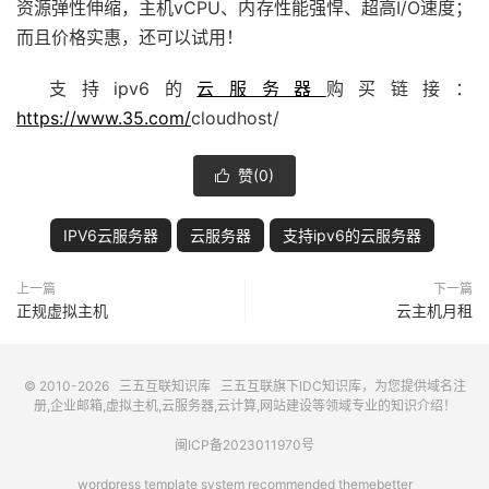
资源弹性伸缩，主机vCPU、内存性能强悍、超高I/O速度；
而且价格实惠，还可以试用！
支持ipv6的
云服务器
购买链接：
https://www.35.com/
cloudhost/
赞(
0
)

IPV6云服务器
云服务器
支持ipv6的云服务器
上一篇
下一篇
正规虚拟主机
云主机月租
© 2010-2026
三五互联知识库
三五互联
旗下IDC知识库，为您提供域名注
册,企业邮箱,虚拟主机,云服务器,云计算,网站建设等领域专业的知识介绍！
闽ICP备2023011970号
wordpress template system recommended
themebetter