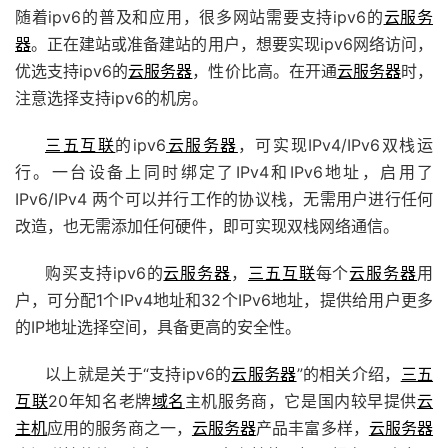
随着ipv6的普及和应用，很多网站需要支持ipv6的
云服务
器
。正在建站或准备建站的用户，想要实现ipv6网络访问，
优选支持ipv6的
云服务器
，性价比高。在开通
云服务器
时，
注意选择支持ipv6的机房。
三五互联
的ipv6
云服务器
，可实现IPv4/IPv6双栈运
行。一台设备上同时绑定了IPv4和IPv6地址，启用了
IPv6/IPv4 两个可以并行工作的协议栈，无需用户进行任何
改造，也无需添加任何硬件，即可实现双栈网络通信。
购买支持ipv6的
云服务器
，
三五互联
每个
云服务器
用
户，可分配1个IPv4地址和32个IPv6地址，提供给用户更多
的IP地址选择空间，具备更高的安全性。
以上就是关于“支持ipv6的
云服务器
”的相关介绍，
三五
互联
20年知名老牌
域名
主机服务商，它是国内较早提供
云
主机
应用的服务商之一，
云服务器
产品丰富多样，
云服务器