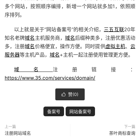
多个网站，按照顺序编排，新增一个网站就多加1，依照顺
序排列。
以上就是关于“网站备案号”的相关介绍，
三五互联
20年
知名老牌
域名
主机服务商，
域名
后缀种类多，注册优惠活动
多，
注册
域名
价格便宜，操作方便。同时提供
虚拟主机
、
云
服务器
等主机产品，
域名
+主机一起注册使用管理更方便。
域名
注册链接：
https://www.35.com/services/domain/
赞(
0
)

备案号
网站备案号
上一篇
下一篇
注册网站域名
茶叶商标查询