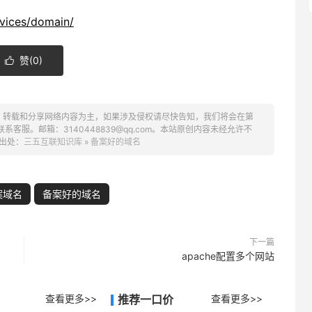
vices/domain/
赞(
0
)

、转载和分享网络内容为主，如果涉及侵权请尽快告知，我们将会在第
服。邮箱：3140448839@qq.com。本站原创内容未经允许不
出处：
三五互联知识库
»
备案好的域名
案域名
备案好的域名
下一篇
apache配置多个网站
查看更多>>
推荐一口价
查看更多>>