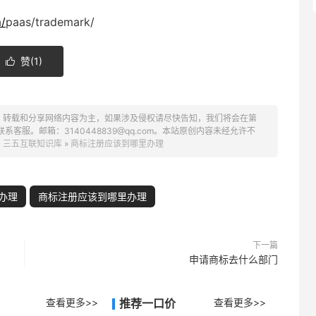
/
paas/trademark/
赞(
1
)

、转载和分享网络内容为主，如果涉及侵权请尽快告知，我们将会在第
服。邮箱：3140448839@qq.com。本站原创内容未经允许不
：
三五互联知识库
»
商标注册应该到哪里办理
办理
商标注册应该到哪里办理
下一篇
申请商标去什么部门
查看更多>>
推荐一口价
查看更多>>