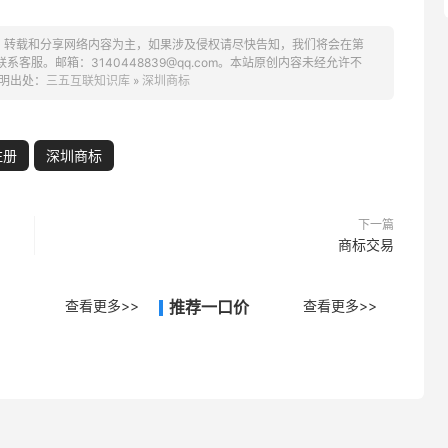
、转载和分享网络内容为主，如果涉及侵权请尽快告知，我们将会在第
服。邮箱：3140448839@qq.com。本站原创内容未经允许不
明出处：
三五互联知识库
»
深圳商标
注册
深圳商标
下一篇
商标交易
查看更多>>
推荐一口价
查看更多>>