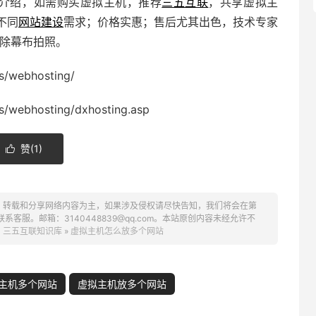
的介绍，如需购买虚拟主机，推荐
三五互联
，共享虚拟主
不同
网站建设
需求；价格实惠；售后尤其出色，技术专家
免除幕布拍照。
es/webhosting/
es/webhosting/dxhosting.asp
赞(
1
)

、转载和分享网络内容为主，如果涉及侵权请尽快告知，我们将会在第
服。邮箱：3140448839@qq.com。本站原创内容未经允许不
：
三五互联知识库
»
虚拟主机怎么放多个网站
主机多个网站
虚拟主机放多个网站