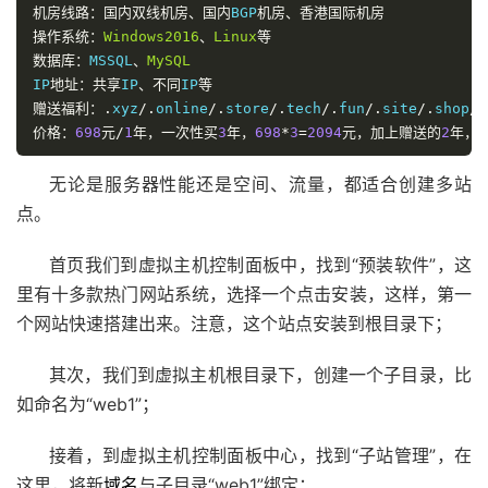
机房线路：国内双线机房、国内
BGP
机房、香港国际机房
操作系统：
Windows2016
、
Linux
等
数据库：
MSSQL
、
MySQL
IP
地址：共享
IP
、不同
IP
等
赠送福利：.
xyz
/.
online
/.
store
/.
tech
/.
fun
/.
site
/.
shop
/.
价格：
698
元/
1
年，一次性买
3
年，
698
*
3
=
2094
元，加上赠送的
2
年，
无论是服务器性能还是空间、流量，都适合创建多站
点。
首页我们到虚拟主机控制面板中，找到“预装软件”，这
里有十多款热门网站系统，选择一个点击安装，这样，第一
个网站快速搭建出来。注意，这个站点安装到根目录下；
其次，我们到虚拟主机根目录下，创建一个子目录，比
如命名为“web1”；
接着，到虚拟主机控制面板中心，找到“子站管理”，在
这里，将新
域名
与子目录“web1”绑定；