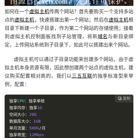
如何在一个
虚拟主机
传两个网站？首先要购买一个支持多站
点的
虚拟主机
，快速搭建出第一个网站；然后在
虚拟主机
根
目录下新建一个子目录，作为第二个网站的存储使用；接着
到虚拟主机控制面板找到子站管理，将新
域名
与新目录绑
定，上传网站系统到子目录下，如此可以搭建出来个网站。
虚拟主机可以通过子目录功能来创建多个网站，由于虚
拟主机本身资源有限，因此想创建两个站点的虚拟主机，建
议购买配置相对高的。我们以
三五互联
的独享标准型来举
例，配置：
复制

独享
CPU
：独享单核
独享内存：独享
1G
空间大小：
20G
数据库大小：
1GB
单月流量：
500G
/月
独享带宽：
12Mbps