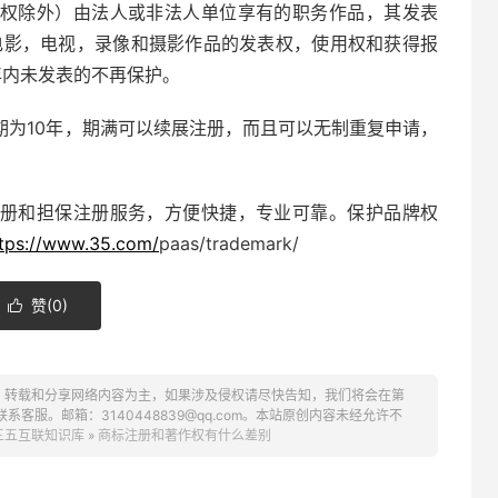
权除外）由法人或非法人单位享有的职务作品，其发表
电影，电视，录像和摄影作品的发表权，使用权和获得报
年内未发表的不再保护。
期为10年，期满可以续展注册，而且可以无制重复申请，
册和担保注册服务，方便快捷，专业可靠。保护品牌权
tps://www.35.com/
paas/trademark/
赞(
0
)

、转载和分享网络内容为主，如果涉及侵权请尽快告知，我们将会在第
服。邮箱：3140448839@qq.com。本站原创内容未经允许不
三五互联知识库
»
商标注册和著作权有什么差别