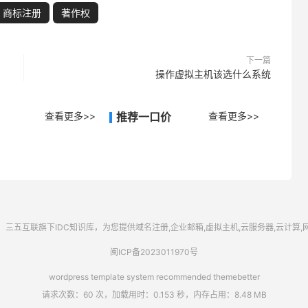
商标注册
著作权
下一篇
操作虚拟主机该选什么系统
查看更多>>
推荐一口价
查看更多>>
三五互联
旗下IDC知识库，为您提供域名注册,企业邮箱,虚拟主机,云服务器,云计算
闽ICP备2023011970号
wordpress template system recommended
themebetter
请求次数：60 次，加载用时：0.153 秒，内存占用：8.48 MB