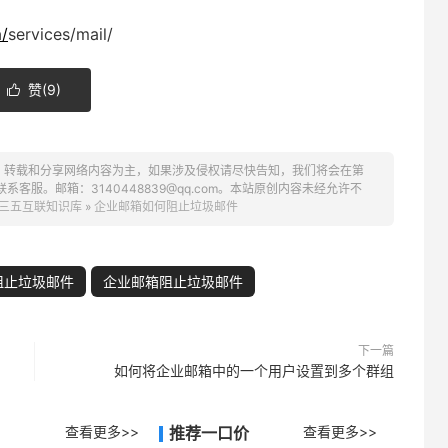
/
services/mail/
赞(
9
)

、转载和分享网络内容为主，如果涉及侵权请尽快告知，我们将会在第
服。邮箱：3140448839@qq.com。本站原创内容未经允许不
三五互联知识库
»
企业邮箱如何阻止垃圾邮件
阻止垃圾邮件
企业邮箱阻止垃圾邮件
下一篇
如何将企业邮箱中的一个用户设置到多个群组
查看更多>>
推荐一口价
查看更多>>