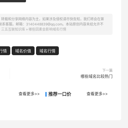
、转载和分享网络内容为主，如果涉及侵权请尽快告知，我们将会在第
服。邮箱：3140448839@qq.com。本站原创内容未经允许不
：
三五互联知识库
»
哪些因素会影响域名行情
行情
域名价值
域名行情
下一篇
哪些域名比较热门
查看更多>>
推荐一口价
查看更多>>