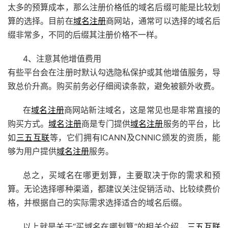
太多的预算成本，那么注册价格低的域名后缀可能是比较划
算的选择。目前在
域名注册
商网站，通常可以选择的域名后
缀非常多，不同的后缀其注册价格不一样。
4、注意其他增值费用
有些平台会在注册时默认勾选隐私保护或其他增值服务，导
致总价升高。购买前务必仔细阅读条款，避免被额外收费。
在
域名注册
商网站新注域名，这是常见也是非常直接的
购买方式。
域名注册
商是专门提供
域名注册
服务的平台，比
如
三五互联
等，它们拥有ICANN及CNNIC颁发的资质，能
够为用户提供
域名注册
服务。
总之，买域名在哪更划算，主要取决于你的需求和预
算。无论选择哪种渠道，都建议关注促销活动、比较续费价
格，并根据自己的实际需求选择适合的域名后缀。
以上就是关于“买域名在哪划算”的相关介绍，
三五互联