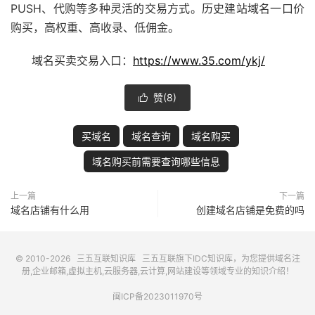
PUSH、代购等多种灵活的交易方式。历史建站域名
一口价
购买，高权重、高收录、低佣金。
域名买卖交易入口：
https://www.35.com/ykj/
赞(
8
)

买域名
域名查询
域名购买
域名购买前需要查询哪些信息
上一篇
下一篇
域名店铺有什么用
创建域名店铺是免费的吗
© 2010-2026
三五互联知识库
三五互联
旗下IDC知识库，为您提供域名注
册,企业邮箱,虚拟主机,云服务器,云计算,网站建设等领域专业的知识介绍！
闽ICP备2023011970号