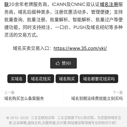
联
20余年老牌服务商，ICANN及CNNIC双认证
域名注册
服
务商，域名后缀种类多，注册优惠活动多，管理便捷；支持
批量查询、批量注册、批量解析、智能解析、批量过户等便
捷功能，同时支持抢注、
一口价
、PUSH及域名经纪等多种
灵活的交易方式。
域名买卖交易入口：
https://www.35.com/ykj/
赞(
6
)

买域名
域名花钱买
域名购买
域名都要花钱买吗
上一篇
下一篇
域名购买怎么备案服务
域名到期没续费就能立刻买吗
© 2010-2026
三五互联知识库
三五互联
旗下IDC知识库，为您提供域名注
册,企业邮箱,虚拟主机,云服务器,云计算,网站建设等领域专业的知识介绍！