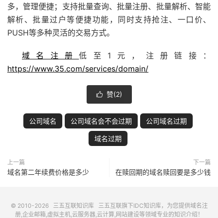
多，管理便捷；支持批量查询、批量注册、批量解析、智能
解析、批量过户等便捷功能，同时支持抢注、一口价、
PUSH等多种灵活的交易方式。
域名注册
低至1元，注册链接：
https://www.35.com/services/domain/
赞(
2
)

公司域名
公司域名会不会过期
公司域名过期
域名过期
上一篇
下一篇
域名第二年续费价格是多少
在赎回期的域名赎回要是多少钱
© 2010-2026
三五互联知识库
三五互联
旗下IDC知识库，为您提供域名注
册,企业邮箱,虚拟主机,云服务器,云计算,网站建设等领域专业的知识介绍！