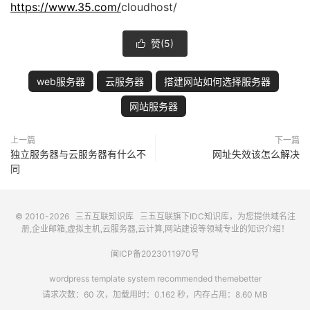
https://www.35.com/
cloudhost/
赞(
5
)

web服务器
云服务器
搭建网站如何选择服务器
网站服务器
上一篇
下一篇
独立服务器与云服务器有什么不
网址失效该怎么解决
同
© 2010-2026
三五互联知识库
三五互联
旗下IDC知识库，为您提供域名注
册,企业邮箱,虚拟主机,云服务器,云计算,网站建设等领域专业的知识介绍！
闽ICP备2023011970号
wordpress template system recommended
themebetter
请求次数：60 次，加载用时：0.162 秒，内存占用：8.60 MB