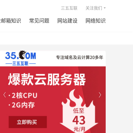

三五互联
关注我们
业邮箱知识
常见问题
网站建设
网络知识

