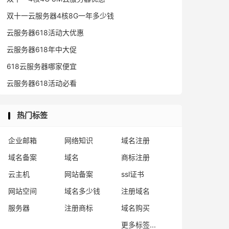
双十一云服务器4核8G一年多少钱
云服务器618活动大优惠
云服务器618年中大促
618云服务器哪家便宜
云服务器618活动必看
热门标签
企业邮箱
网络知识
域名注册
域名备案
域名
商标注册
云主机
网站备案
ssl证书
网站空间
域名多少钱
注册域名
服务器
注册商标
域名购买
更多标签...