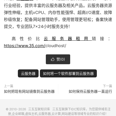
行业经验，提供丰富的云服务器及相关产品。云服务器资源
弹性伸缩，主机vCPU、内存性能强悍、超高I/O速度、故障
秒级恢复；配备
网站管理助手
，使用管理更轻松；备案快速
提交，专业团队7×24小时服务支持！
高性价比
云服务器租用
链接：
https://www.35.com/
cloudhost/
赞(
0
)

云服务器
如何将一个软件部署到云服务器
上一篇
下一篇
如何把现有网站镜像到云服务器
如何保持云服务器一直运行
© 2010-2026
三五互联知识库
三五互联
旗下IDC知识库，为您提供域名注
册,企业邮箱,虚拟主机,云服务器,云计算,网站建设等领域专业的知识介绍！