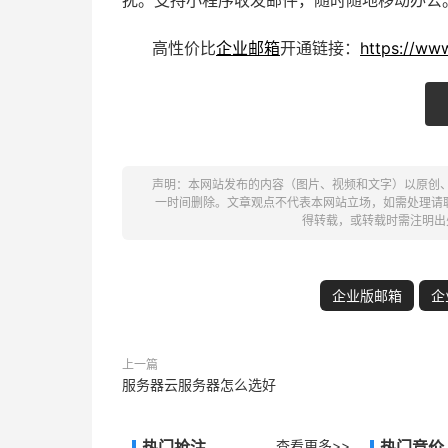
扰。支持
小程序
收发邮件，随时随地移动办公
高性价比
企业邮箱
开通链接：
https://ww
声明：本网站发布的内容（图片、视频和文字）以原创
一时间删除。文章观点不代表本网站立场，如需处理请联系客
得转载，或转载时需注明出
企业版邮箱
企
上一篇
服务器云服务器怎么选好
热门抢注
查看更多>>
热门竞价