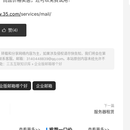
。而且价格实惠，还可以免费试用！
w.35.com/
services/mail/
赞(
4
)

、转载和分享网络内容为主，如果涉及侵权请尽快告知，我们将会在第
服。邮箱：3140448839@qq.com。本站原创内容未经允许不
处：
三五互联知识库
»
企业版邮箱哪个好
业版邮箱哪个好
企业邮箱
下一篇
服务器租赁
查看更多>>
推荐一口价
查看更多>>