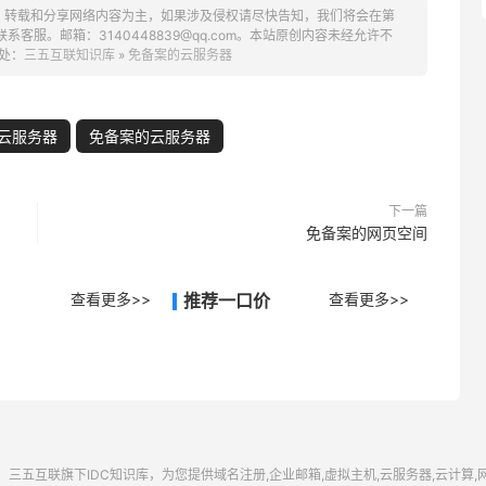
、转载和分享网络内容为主，如果涉及侵权请尽快告知，我们将会在第
服。邮箱：3140448839@qq.com。本站原创内容未经允许不
处：
三五互联知识库
»
免备案的云服务器
云服务器
免备案的云服务器
下一篇
免备案的网页空间
查看更多>>
推荐一口价
查看更多>>
三五互联
旗下IDC知识库，为您提供域名注册,企业邮箱,虚拟主机,云服务器,云计算