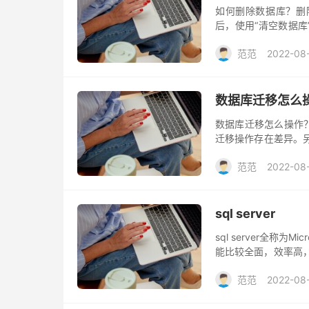
如何删除数据库？删
后，使用“清空数据
免需要查询时，可以
范范
2022-08
数据库迁移怎么
数据库迁移怎么操作
迁移操作存在差异。
三五互联赠送的数据库
范范
2022-08
sql server
sql server全称为
能比较全面，效率高，
微软的产品，互相兼容性
范范
2022-08