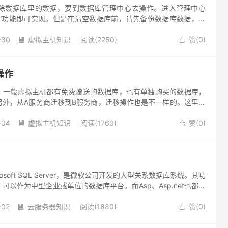
除数据库里的数据，要到数据库管理中心去操作。进入管理中心
库”功能即可实现。但是在清空数据库前，请先备份数据库数据，以
恢复。
-30
虚拟主机知识
阅读(2250)
赞(
0
)


操作
？一般虚拟主机都有免费赠送的数据库，也有单独购买的数据库，
另外，从A服务商迁移到B服务商，迁移操作也是不一样的。这里以
为例，介绍一下mysql数据库迁移详细步骤。
-04
虚拟主机知识
阅读(1760)
赞(
0
)


Microsoft SQL Server，是微软公司开发的大型关系数据库系统。其功
可以作为中型企业或单位的数据库平台。而Asp、Asp.net也都是
最好，Asp、Asp.net 网站建议应用Mssql数据库进行搭配！
-02
云服务器知识
阅读(1880)
赞(
0
)

