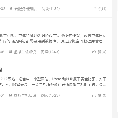
库技术的核心是虚拟服务器技术，这种技术能够将计算机的物理资
-02
云服务器知识
阅读(1132)
赞(
1
)
为可供企业使用的虚拟服务器。这种技术能够把企业需要的资源分


器上，从而充分利用公司的计算机资源。
结构来组织、存储和管理数据的仓库”。数据库也就是放置存储网站
所有的动态网站都需要用到数据库。通过虚拟空间数据库管理系
及整理存储在数据库里的数据。
-06
虚拟主机知识
阅读(1243)
赞(
0
)


用
于PHP网站，适合中、小型网站，Mysql和PHP属于黄金搭配，对于
站，应用效率最高。一般主机服务商在开通虚拟主机的同时，会赠
选择mysql数据库即可，无需单独租用。
-01
虚拟主机知识
阅读(1525)
赞(
0
)

