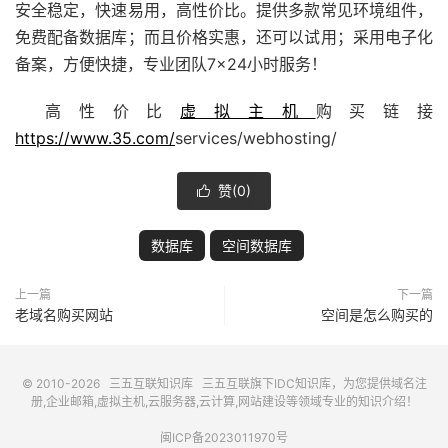
安全稳定，快速易用，高性价比。提供多款常见环境组件，
免费配备数据库；而且价格实惠，还可以试用；采用电子化
备案，方便快捷，专业团队7×24小时服务！
高性价比
虚拟主机
购买链接
https://www.35.com/
services/webhosting/
赞(
0
)

数据库
空间数据库
上一篇
下一篇
老域名购买网站
空间是怎么购买的
© 2010-2026
三五互联知识库
三五互联
旗下IDC知识库，为您提供域名注
册,企业邮箱,虚拟主机,云服务器,云计算,网站建设等领域专业的知识介绍！
闽ICP备2023011970号