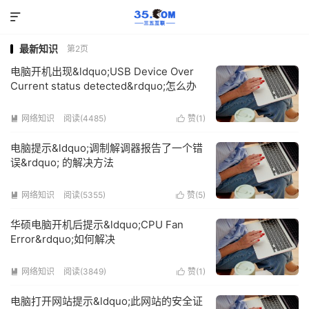

最新知识
第2页
电脑开机出现&ldquo;USB Device Over
Current status detected&rdquo;怎么办
网络知识
阅读(4485)
赞(
1
)


电脑提示&ldquo;调制解调器报告了一个错
误&rdquo; 的解决方法
网络知识
阅读(5355)
赞(
5
)


华硕电脑开机后提示&ldquo;CPU Fan
Error&rdquo;如何解决
网络知识
阅读(3849)
赞(
1
)


电脑打开网站提示&ldquo;此网站的安全证