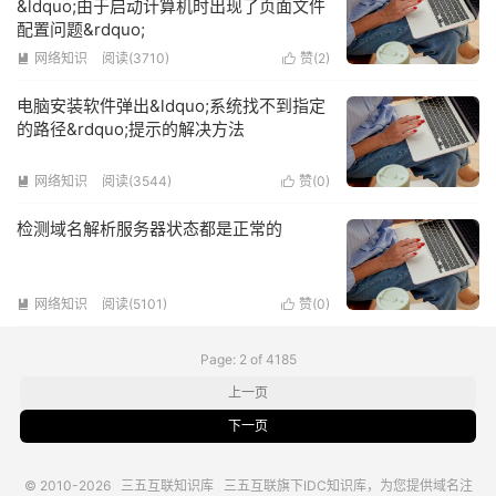
&ldquo;由于启动计算机时出现了页面文件
配置问题&rdquo;
网络知识
阅读(3710)
赞(
2
)


电脑安装软件弹出&ldquo;系统找不到指定
的路径&rdquo;提示的解决方法
网络知识
阅读(3544)
赞(
0
)


检测域名解析服务器状态都是正常的
网络知识
阅读(5101)
赞(
0
)


Page: 2 of 4185
上一页
下一页
© 2010-2026
三五互联知识库
三五互联
旗下IDC知识库，为您提供域名注