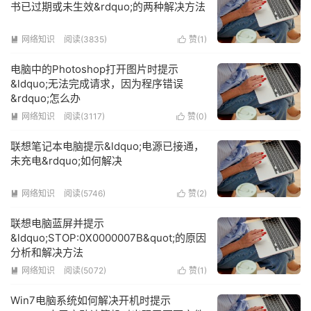
书已过期或未生效&rdquo;的两种解决方法
网络知识
阅读(3835)
赞(
1
)


电脑中的Photoshop打开图片时提示
&ldquo;无法完成请求，因为程序错误
&rdquo;怎么办
网络知识
阅读(3117)
赞(
0
)


联想笔记本电脑提示&ldquo;电源已接通，
未充电&rdquo;如何解决
网络知识
阅读(5746)
赞(
2
)


联想电脑蓝屏并提示
&ldquo;STOP:0X0000007B&quot;的原因
分析和解决方法
网络知识
阅读(5072)
赞(
1
)


Win7电脑系统如何解决开机时提示