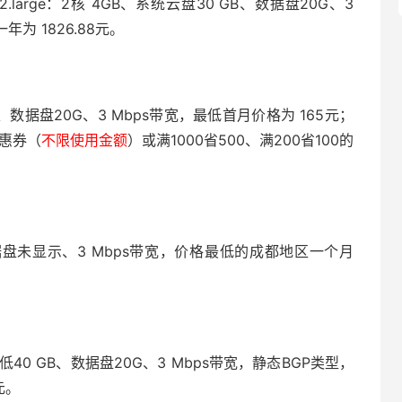
2.large：2核 4GB、系统云盘30 GB、数据盘20G、3
年为 1826.88元。
B、数据盘20G、3 Mbps带宽，最低首月价格为 165元；
优惠券（
不限使用金额
）或满1000省500、满200省100的
据盘未显示、3 Mbps带宽，价格最低的成都地区一个月
低40 GB、数据盘20G、3 Mbps带宽，静态BGP类型，
元。