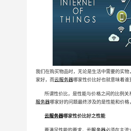
我们在购买物品时，无论是生活中需要的实物
家好，而
云服务器
哪家性价比好也就意味着谁
所谓性价比，是性能与价格之间的比例关
服务器
哪家好的问题最终涉及的是性能和价格
云服务器
哪家性价比好之性能
要满足性能的要求，
云服务器
必须在主流