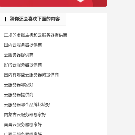
猜你还会喜欢下面的内容
正规的虚拟主机和云服务器提供商
国内云服务器提供商
云服务器提供商
好的云服务器提供商
国内有哪些云服务器的提供商
云服务器哪家好
云服务器提供商
云服务器哪个品牌比较好
内蒙古云服务器哪家好
南昌云服务器哪家好
广西云服务器哪家好