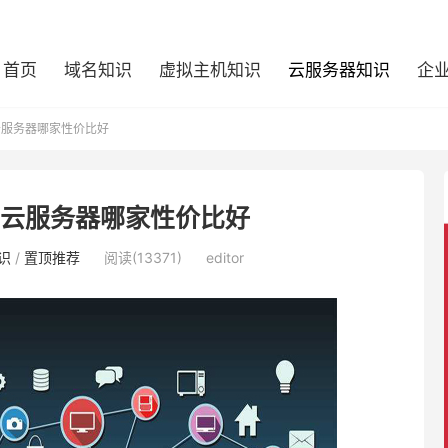
首页
域名知识
虚拟主机知识
云服务器知识
企
云服务器哪家性价比好
 云服务器哪家性价比好
识
/
置顶推荐
阅读(13371)
editor