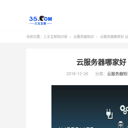
当前位置：
三五互联知识库
云服务器知识
云服务器哪家好 


云服务器哪家好
2018-12-26
分类：
云服务器知