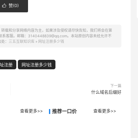
赞(
0
)

、转载和分享网络内容为主，如果涉及侵权请尽快告知，我们将会在第
服。邮箱：3140448839@qq.com。本站原创内容未经允许不
出处：
三五互联知识库
»
网址注册多少钱
址注册
网址注册多少钱
下一篇
什么域名后缀好
查看更多>>
推荐一口价
查看更多>>