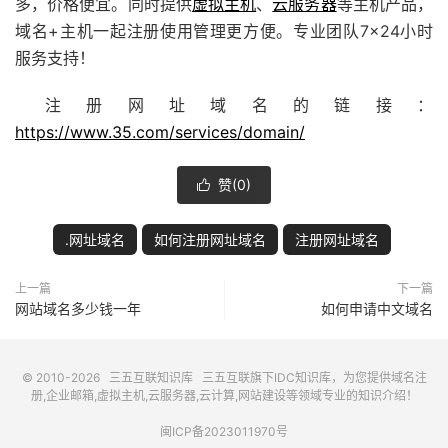
多，价格便宜。同时提供
虚拟主机
、
云服务器
等主机产品，
域名+主机一起注册使用管理更方便。专业团队7×24小时
服务支持！
注册网址域名的链接：
https://www.35.com/services/domain/
赞(
0
)

.网址域名
如何注册网址域名
注册网址域名
上一篇
下一篇
网站域名多少钱一年
如何申请中文域名
© 2010-2026
三五互联知识库
三五互联
旗下IDC知识库，为您提供域名注
册,企业邮箱,虚拟主机,云服务器,云计算,网站建设等领域专业的知识介绍！
闽ICP备2023011970号