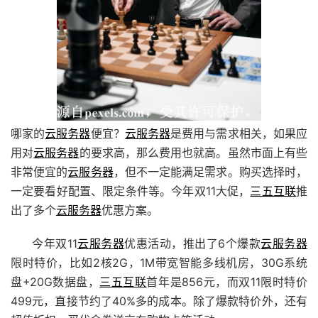
哪家的
云服务器
便宜？
云服务器
是费用与需求相关，如果应
用对
云服务器
的要求高，那么费用也就高。虽然市面上有些
非常便宜的
云服务器
，但不一定能满足需求。购买选择时，
一定要看好配置、限定条件等。今年双11大促，
三五互联
推
出了多个
云服务器
优惠方案。
今年双11
云服务器
优惠活动，推出了6个爆款
云服务器
限时特价，比如2核2G，1M带宽智能多线机房，30G系统
盘+20G数据盘，
三五互联
首年是856元，而双11限时特价
499元，直接节约了40%多的成本。除了爆款特价外，还有