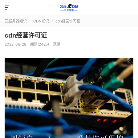

云服务器知识
CDN知识
cdn经营许可证


cdn经营许可证
2022-06-28
阅读(2425)
范范