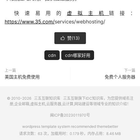
快速易用的
虚拟主机
链接：
https://www.35.com/
services/webhosting/
赞(
13
)

cdn
cdn哪家好用
上一篇
下一篇
美国主机免费使用
免费个人服务器
© 2010-2026
三五互联知识库
三五互联
旗下IDC知识库，为您提供域名注
册,企业邮箱,虚拟主机,云服务器,云计算,网站建设等领域专业的知识介绍！
闽ICP备2023011970号
wordpress template system recommended
themebetter
请求次数：63 次，加载用时：0.179 秒，内存占用：8.46 MB