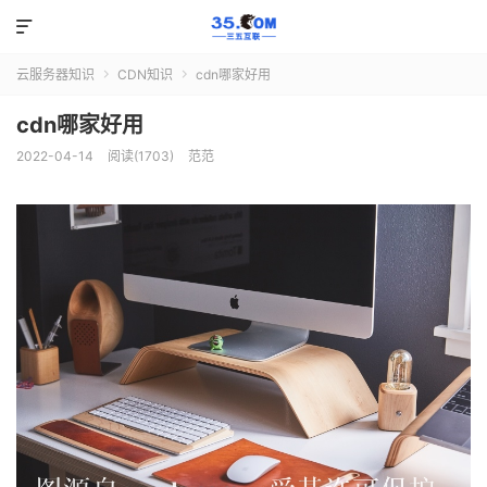

云服务器知识
CDN知识
cdn哪家好用


cdn哪家好用
2022-04-14
阅读(1703)
范范