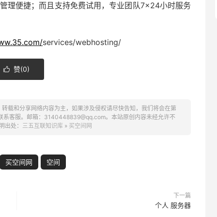
管理便捷；而且支持免费试用，专业团队7×24小时服务
www.35.com/
services/webhosting/
赞(
0
)

、转载和分享网络内容为主，如果涉及侵权请尽快告知，我们将会在第
服。邮箱：3140448839@qq.com。本站原创内容未经允许不
明出处：
三五互联知识库
»
买空间网
买空间网
空间
下一篇
个人 服务器