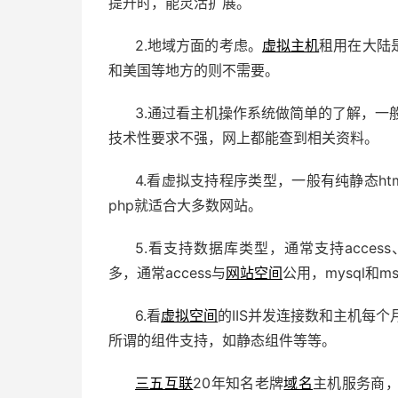
提升时，能灵活扩展。
2.地域方面的考虑。
虚拟主机
租用在大陆
和美国等地方的则不需要。
3.通过看主机操作系统做简单的了解，一般
技术性要求不强，网上都能查到相关资料。
4.看虚拟支持程序类型，一般有纯静态html
php就适合大多数网站。
5.看支持数据库类型，通常支持access、M
多，通常access与
网站空间
公用，mysql和
6.看
虚拟空间
的IIS并发连接数和主机每
所谓的组件支持，如静态组件等等。
三五互联
20年知名老牌
域名
主机服务商