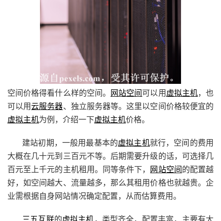
空间价格得看什么样的空间。
网站空间
可以用
虚拟主机
，也
可以用
云服务器
、独立服务器等。这里以空间价格较便宜的
虚拟主机
为例，介绍一下
虚拟主机
价格。
建站初期，一般用最基本的
虚拟主机
就行，空间的费用
大概在几十元到三百元不等。后期需要升级的话，可选择几
百元至上千元的主机租用。同等条件下，
网站空间
的配置越
好，如空间越大、流量越多，那么其租用价格也就越贵。企
业需根据自身网站情况确定配置，从而估算费用。
三五互联
的
虚拟主机
，类型齐全，配置丰富，主要有大