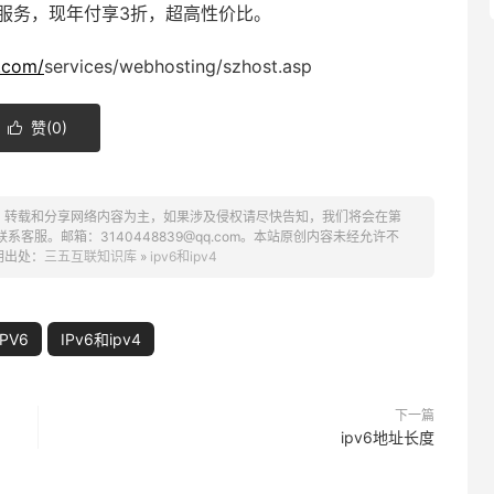
转换服务，现年付享3折，超高性价比。
.com/
services/webhosting/szhost.asp
赞(
0
)

、转载和分享网络内容为主，如果涉及侵权请尽快告知，我们将会在第
服。邮箱：3140448839@qq.com。本站原创内容未经允许不
明出处：
三五互联知识库
»
ipv6和ipv4
IPV6
IPv6和ipv4
下一篇
ipv6地址长度