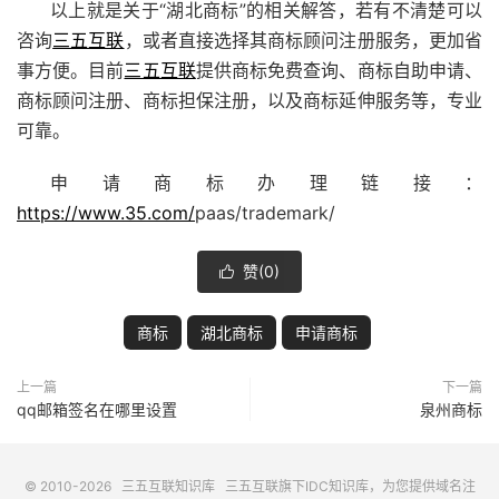
以上就是关于“湖北商标”的相关解答，若有不清楚可以
咨询
三五互联
，或者直接选择其商标顾问注册服务，更加省
事方便。目前
三五互联
提供商标免费查询、商标自助申请、
商标顾问注册、商标担保注册，以及商标延伸服务等，专业
可靠。
申请商标办理链接：
https://www.35.com/
paas/trademark/
赞(
0
)

商标
湖北商标
申请商标
上一篇
下一篇
qq邮箱签名在哪里设置
泉州商标
© 2010-2026
三五互联知识库
三五互联
旗下IDC知识库，为您提供域名注