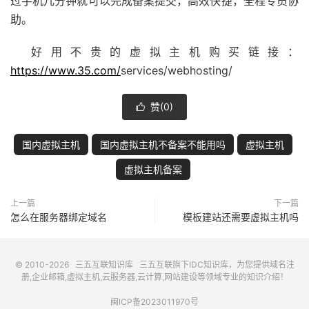
过手机几分钟就可以完成备案提交，高效快捷，全程专员协
助。
好用不贵的虚拟主机购买链接：
https://www.35.com/
services/webhosting/
赞(
0
)

国内虚拟主机
国内虚拟主机不备案不能用吗
虚拟主机
虚拟主机备案
上一篇
下一篇
怎么在服务器绑定域名
模板建站还需要虚拟主机吗
© 2010-2026
三五互联知识库
三五互联
旗下IDC知识库，为您提供域名注
册,企业邮箱,虚拟主机,云服务器,云计算,网站建设等领域专业的知识介绍！
闽ICP备2023011970号