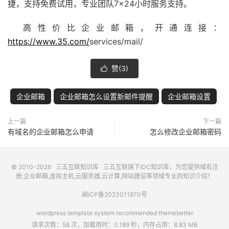
捷，支持免费试用，专业团队7×24小时服务支持。
高性价比企业邮箱，开通连接：
https://www.35.com/
services/mail/
赞(
3
)

企业邮箱
企业邮箱怎么设置新邮件提醒
企业邮箱设置
上一篇
下一篇
有域名的企业邮箱怎么申请
怎么修改企业邮箱密码
© 2010-2026
三五互联知识库
三五互联
旗下IDC知识库，为您提供域名注
册,企业邮箱,虚拟主机,云服务器,云计算,网站建设等领域专业的知识介绍！
闽ICP备2023011970号
wordpress template system recommended
themebetter
请求次数：58 次，加载用时：0.189 秒，内存占用：8.83 MB