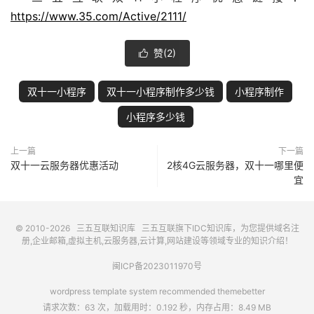
https://www.35.com/Active/2111/
赞(
2
)

双十一小程序
双十一小程序制作多少钱
小程序制作
小程序多少钱
上一篇
下一篇
双十一云服务器优惠活动
2核4G云服务器，双十一哪里便
宜
© 2010-2026
三五互联知识库
三五互联
旗下IDC知识库，为您提供域名注
册,企业邮箱,虚拟主机,云服务器,云计算,网站建设等领域专业的知识介绍！
闽ICP备2023011970号
wordpress template system recommended
themebetter
请求次数：63 次，加载用时：0.192 秒，内存占用：8.49 MB