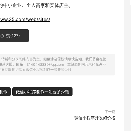
的中小企业、个人商家和实体店主。
www.35.com/web/sites/
赞(
127
)

、转载和分享网络内容为主，如果涉及侵权请尽快告知，我们将会在第
服。邮箱：3140448839@qq.com。本站原创内容未经允许不
三五互联知识库
»
微信小程序制作一般要多少钱
制作
微信小程序制作一般要多少钱
下一篇
微信小程序开发的价格