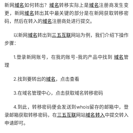
新网
域名
如何转出？
域名
转移实际上是
域名
注册商发生变
更，新网
域名
转出其中最关键的部分是在新网获取转移密
码，然后在转入的
域名
注册商处进行提交。
以新网
域名
转出到
三五互联
网站为例，我们介绍下操作
步骤：
1.登录新网账号，在我的账号-我的产品中找到
域名
管
理
2.找到要转出的
域名
，点击查看
3.在域名管理中心，点击获取域名转移密码
4.到此，转移密码便会发送到whois留存的邮箱中，登
录邮箱获取转移密码，在
三五互联
网站
域名转入
中提交转入
申请即可。