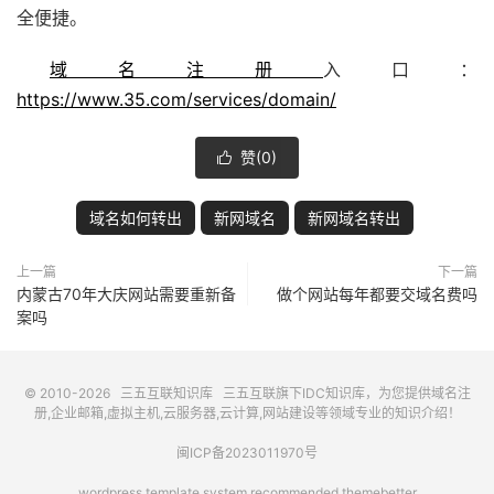
全便捷。
域名注册
入口：
https://www.35.com/services/domain/
赞(
0
)

域名如何转出
新网域名
新网域名转出
上一篇
下一篇
内蒙古70年大庆网站需要重新备
做个网站每年都要交域名费吗
案吗
© 2010-2026
三五互联知识库
三五互联
旗下IDC知识库，为您提供域名注
册,企业邮箱,虚拟主机,云服务器,云计算,网站建设等领域专业的知识介绍！
闽ICP备2023011970号
wordpress template system recommended
themebetter