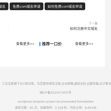
域名
免费com域名申请
如何免费com域名申请
下一篇
如何注册中文域名
查看更多>>
推荐一口价
查看更多>>
三五互联
旗下IDC知识库，为您提供域名注册,企业邮箱,虚拟主机,云服务器,云计算
闽ICP备2023011970号
wordpress template system recommended
themebetter
请求次数：60 次，加载用时：0.238 秒，内存占用：8.48 MB