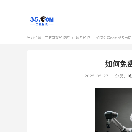
当前位置：
三五互联知识库
域名知识
如何免费com域名申请


如何免费
2025-05-27
分类：
域