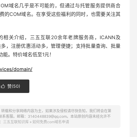
COM域名几乎是不可能的，但通过与托管服务提供商合
费的COM域名。在享受这些福利的同时，也需要关注其
”的相关介绍，
三五互联
20余年老牌服务商，ICANN及
类多，注册优惠活动多，管理便捷；支持批量查询、批量
功能。特价域名低至1元！
vices/domain/
赞(
50
)

、转载和分享网络内容为主，如果涉及侵权请尽快告知，我们将会在第
服。邮箱：3140448839@qq.com。本站原创内容未经允许不
：
三五互联知识库
»
如何免费com域名申请