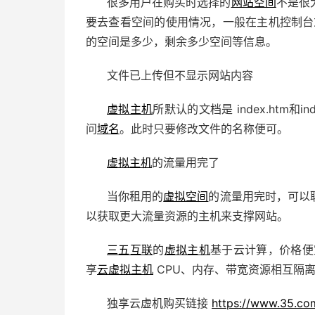
很多用户在购买时选择的
网站空间
不是很
要去查看空间的使用情况，一般在主机控制台或
的空间是多少，剩余多少空间等信息。
文件已上传但不显示网站内容
虚拟主机
所默认的文档是 index.htm
问
域名
。此时只要修改文件的名称便可。
虚拟主机
的流量用完了
当你租用的
虚拟空间
的流量用完时，可以
以获取更大流量资源的主机来支撑网站。
三五互联
的
虚拟主机
基于
云计算
，价格便
享
云虚拟主机
CPU、内存、带宽资源相互隔
独享云虚机购买链接
https://www.35.co