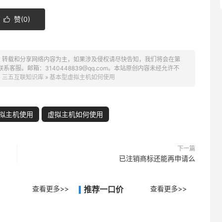
赞(
0
)

、转载和分享网络内容为主，如果涉及侵权请尽快告知，我们将会在第
服。邮箱：3140448839@qq.com。本站原创内容未经允许不
：
三五互联知识库
»
基本型虚拟主机如何使用
拟主机使用
虚拟主机如何使用
下一篇
已注销商标还能再申请么
查看更多>>
推荐一口价
查看更多>>