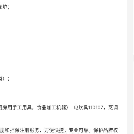
床炉；
类）；
厨房用手工用具，食品加工机器） 电炊具110107，烹调
册和担保注册服务，方便快捷，专业可靠。保护品牌权