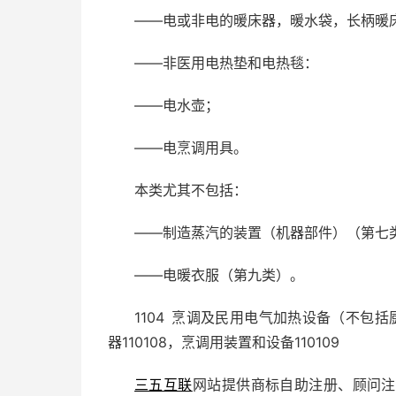
——电或非电的暖床器，暖水袋，长柄暖
——非医用电热垫和电热毯：
——电水壶；
——电烹调用具。
本类尤其不包括：
——制造蒸汽的装置（机器部件）（第七
——电暖衣服（第九类）。
1104 烹调及民用电气加热设备（不包括
器110108，烹调用装置和设备110109
三五互联
网站提供商标自助注册、顾问注