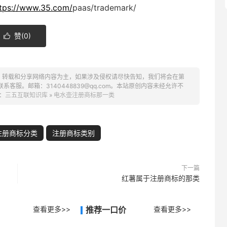
tps://www.35.com/
paas/trademark/
赞(
0
)

、转载和分享网络内容为主，如果涉及侵权请尽快告知，我们将会在第
服。邮箱：3140448839@qq.com。本站原创内容未经允许不
：
三五互联知识库
»
电水壶注册商标那一类
注册商标分类
注册商标类别
下一篇
红薯属于注册商标的那类
查看更多>>
推荐一口价
查看更多>>