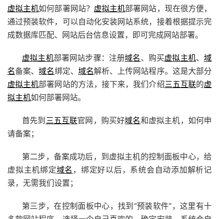
虚拟主机
如何部署网站？
虚拟主机
部署网站，现在很方便，
通过预装软件，可以自动化安装网站系统，接着根据提示完
成数据库匹配、网站后台信息设置，即可完成网站部署。
虚拟主机
部署网站步骤：注册
域名
、购买
虚拟主机
、
域
名
备案、
域名
绑定、
域名
解析、上传网站程序。这是大部分
虚拟主机
部署网站的方法，接下来，我们介绍
三五互联
的
虚
拟主机
如何部署网站。
首先到
三五互联
官网，购买好
域名
和虚拟主机，如何申
请备案；
第二步，备案成功后，到虚拟主机的控制面板中心，给
虚拟主机绑定
域名
，绑定好以后，系统会自动添加解析记
录，无需我们设置；
第三步，在控制面板中心，找到“预装软件”，这里有十