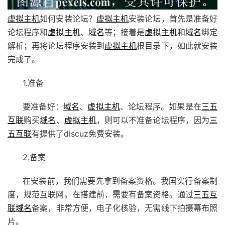
虚拟主机
如何安装论坛？
虚拟主机
安装论坛，首先是准备好
论坛程序和
虚拟主机
、
域名
等；接着是
虚拟主机
和
域名
绑定
解析；再将论坛程序安装到
虚拟主机
根目录下，如此就安装
完成了。
1.准备
要准备好：
域名
、
虚拟主机
、论坛程序。如果是在
三五
互联
购买
域名
、
虚拟主机
，则可以不准备论坛程序，因为
三
五互联
有提供了discuz免费安装。
2.备案
在安装前，我们需要先拿到备案资格。我国实行备案制
度，规范互联网。在搭建前，需要有备案资格。通过
三五互
联
域名
备案，非常方便，电子化核验，无需线下拍摄幕布照
片。