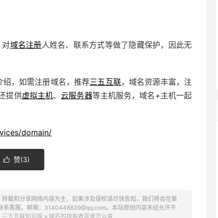
，对
域名注册
人姓名、联系方式等做了隐藏保护，因此无
介绍，如需注册域名，推荐
三五互联
，域名资源丰富，注
还提供
虚拟主机
、
云服务器
等主机服务，域名+主机一起
vices/domain/
赞(
3
)

、转载和分享网络内容为主，如果涉及侵权请尽快告知，我们将会在第
服。邮箱：3140448839@qq.com。本站原创内容未经允许不
：
三五互联知识库
»
域名的持有者是谁怎么查