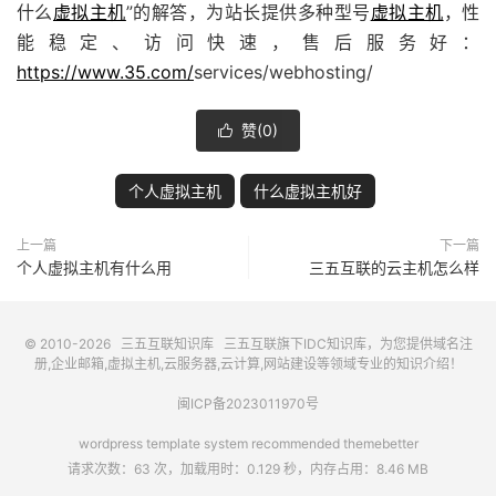
什么
虚拟主机
”的解答，为站长提供多种型号
虚拟主机
，性
能稳定、访问快速，售后服务好：
https://www.35.com/
services/webhosting/
赞(
0
)

个人虚拟主机
什么虚拟主机好
上一篇
下一篇
个人虚拟主机有什么用
三五互联的云主机怎么样
© 2010-2026
三五互联知识库
三五互联
旗下IDC知识库，为您提供域名注
册,企业邮箱,虚拟主机,云服务器,云计算,网站建设等领域专业的知识介绍！
闽ICP备2023011970号
wordpress template system recommended
themebetter
请求次数：63 次，加载用时：0.129 秒，内存占用：8.46 MB