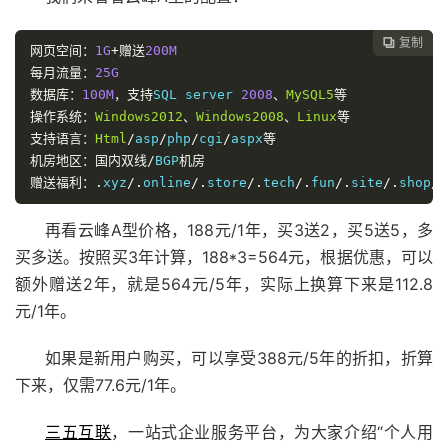
复制

网页空间：
1G
+赠送
200M
每月流量：
25G
数据库：
100M
，支持
SQL server 
2008
、
MySQL5
等
操作系统：
Windows2012
、
Windows2008
、
Linux
等
支持语言：
Html
/
asp
/
php
/
cgi
/
aspx
等
机房地区：国内双线/
BGP
机房
赠送福利：.
xyz
/.
online
/.
store
/.
tech
/.
fun
/.
site
/.
shop
/.
再看云峰A型价格，188元/1年，买3送2，买5送5，多
买多送。按照买3年计算，188*3=564元，根据优惠，可以
额外赠送2年，就是564元/5年，实际上换算下来是112.8
元/1年。
如果是新用户购买，可以享受388元/5年的折扣，折算
下来，仅需77.6元/1年。
三五互联
，一站式企业服务平台，为大家介绍“个人用