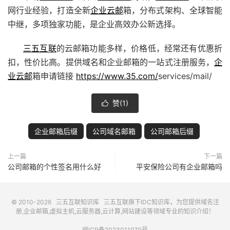
网行业经验，打造全新
企业云邮
箱，分布式架构、全球智能
中继，多项独家功能，是企业高效办公新选择。
三五互联
的云邮箱功能多样，价格低，经常还有优惠折
扣，性价比高。提供域名和企业邮箱的一站式注册服务，
企
业云邮
箱申请链接
https://www.35.com/
services/mail/
赞(
1
)

企业邮箱后缀
公司域名邮箱
公司邮箱后缀
上一篇
下一篇
公司邮箱的个性签名用什么好
平安保险公司有企业邮箱吗
© 2010-2026
三五互联知识库
三五互联
旗下IDC知识库，为您提供域名注
册,企业邮箱,虚拟主机,云服务器,云计算,网站建设等领域专业的知识介绍！
闽ICP备2023011970号