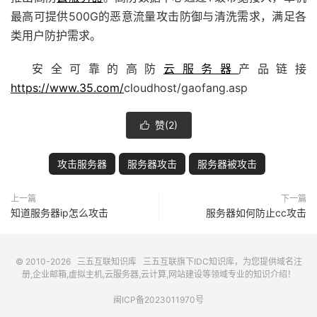
最高可提供500G的恶意流量攻击防御与清洗需求，满足各
类用户防护需求。
安全可靠的高防
云服务器
产品链接
https://www.35.com/
cloudhost/gaofang.asp
赞(
2
)

攻击服务器
服务器攻击
服务器被攻击
上一篇
下一篇
知道服务器ip怎么攻击
服务器如何防止cc攻击
© 2010-2026
三五互联知识库
三五互联
旗下IDC知识库，为您提供域名注
册,企业邮箱,虚拟主机,云服务器,云计算,网站建设等领域专业的知识介绍！
闽ICP备2023011970号