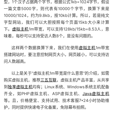
型，1个汉子占据两个字节，根据公式1kb=1024字节，假设
一篇文章5000字，则代表有10000个字节，换算下来是
10000/1024，约为9.8kb，按10kb计算。所以，若是纯文
字型网站，我们可以大胆按照每个页面15kb大小来计算
下。
虚拟主机
1m带宽，可以支持128kb/15kb=8.53人，意
味着，每秒可以支持受访人数8个，是没有问题的。
这样两个数据换算下来，我们在使用
虚拟主机
1m带宽
搭建网站时，要注意控制网页大小，网页越小，可以支持访
问人数越高。
以上是关于“虚拟主机1m带宽是什么意思”的介绍，如需
购买虚拟主机，推荐
三五互联
，虚拟主机产品丰富，从共享
到
独享虚拟主机
均有；Linux系统、Windows系统主机配备
齐全，如PHP虚拟主机、ASP虚拟主机、
Java虚拟主机
等。且，价格便宜、支持试用、技术客服7*24小时协助维
护，同时提供快速电子化备案，免除幕布拍照。